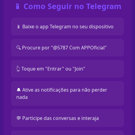
📱 Como Seguir no Telegram
📱 Baixe o app Telegram no seu dispositivo
🔍 Procure por "@5787 Com APPOficial"
👆 Toque em "Entrar" ou "Join"
🔔 Ative as notificações para não perder
nada
💬 Participe das conversas e interaja