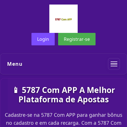
Login
Registrar-se
Menu
📱 5787 Com APP A Melhor
Plataforma de Apostas
Cadastre-se na 5787 Com APP para ganhar bônus
no cadastro e em cada recarga. Com a 5787 Com